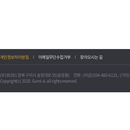
개인정보처리방침
이메일무단수집거부
찾아오시는 길
(우)39281 경북 구미시 송정대로 55(송정동) 전화 : (자금) 054-480-6133, (기타) 0
Copyright(c) 2020. Gumi-si. all rights reserved.