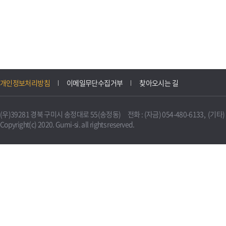
개인정보처리방침
이메일무단수집거부
찾아오시는 길
(우)39281 경북 구미시 송정대로 55(송정동) 전화 : (자금) 054-480-6133, (기타) 0
Copyright(c) 2020. Gumi-si. all rights reserved.