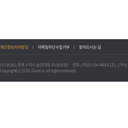
개인정보처리방침
이메일무단수집거부
찾아오시는 길
(우)39281 경북 구미시 송정대로 55(송정동) 전화 : (자금) 054-480-6133, (기타) 0
Copyright(c) 2020. Gumi-si. all rights reserved.