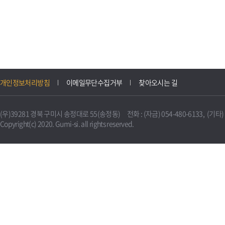
개인정보처리방침
이메일무단수집거부
찾아오시는 길
(우)39281 경북 구미시 송정대로 55(송정동) 전화 : (자금) 054-480-6133, (기타) 0
Copyright(c) 2020. Gumi-si. all rights reserved.