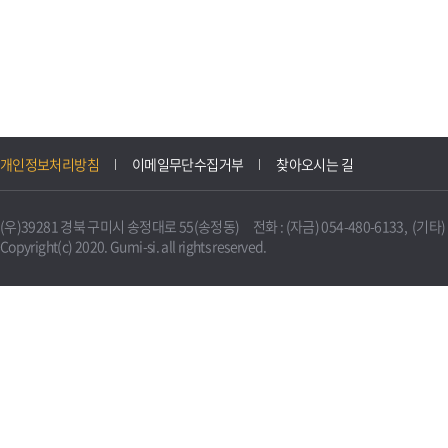
개인정보처리방침
이메일무단수집거부
찾아오시는 길
(우)39281 경북 구미시 송정대로 55(송정동) 전화 : (자금) 054-480-6133, (기타) 0
Copyright(c) 2020. Gumi-si. all rights reserved.