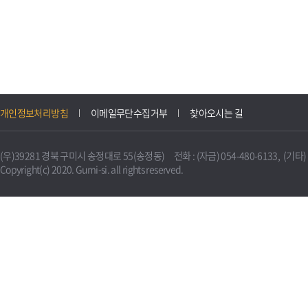
개인정보처리방침
이메일무단수집거부
찾아오시는 길
(우)39281 경북 구미시 송정대로 55(송정동) 전화 : (자금) 054-480-6133, (기타) 0
Copyright(c) 2020. Gumi-si. all rights reserved.