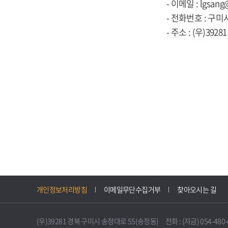
- 이메일 : lgsang
- 전화번호 : 구미시
- 주소 : (우)39
개인정보처리방침
이메일무단수집거부
찾아오시는 길
(우)39281 경북 구미시 송정대로 55(송정동) 전화 : (자금) 054-480-61