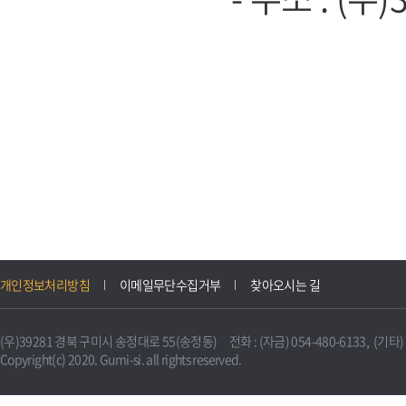
개인정보처리방침
이메일무단수집거부
찾아오시는 길
(우)39281 경북 구미시 송정대로 55(송정동) 전화 : (자금) 054-480-6133, (기타) 0
Copyright(c) 2020. Gumi-si. all rights reserved.