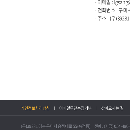
- 이메일 : lgsang
- 전화번호 : 구미시
- 주소 : (우)39
개인정보처리방침
이메일무단수집거부
찾아오시는 길
(우)39281 경북 구미시 송정대로 55(송정동) 전화 : (자금) 054-480-61