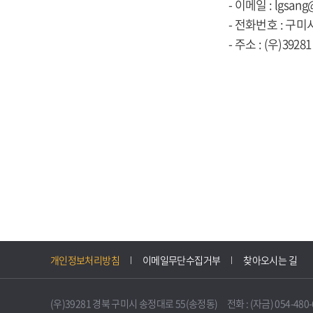
- 이메일 : lgsang
- 전화번호 : 구미시
- 주소 : (우)39
개인정보처리방침
이메일무단수집거부
찾아오시는 길
(우)39281 경북 구미시 송정대로 55(송정동) 전화 : (자금) 054-480-61