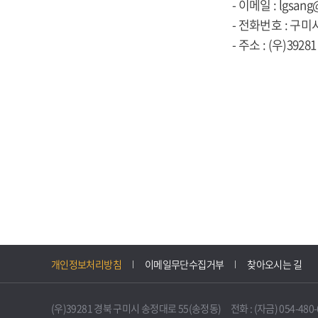
- 이메일 : lgsang
- 전화번호 : 구미시
- 주소 : (우)39
개인정보처리방침
이메일무단수집거부
찾아오시는 길
(우)39281 경북 구미시 송정대로 55(송정동) 전화 : (자금) 054-480-61