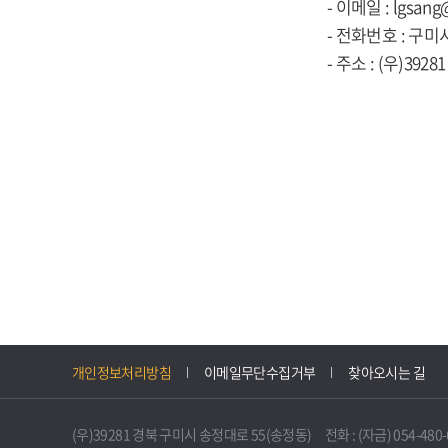
- 이메일 : lgsang
- 전화번호 : 구미시
- 주소 : (우)39
개인정보처리방침
이메일무단수집거부
찾아오시는 길
(우)39281 경북 구미시 송정대로 55(송정동) 전화 : (자금) 054-480-61