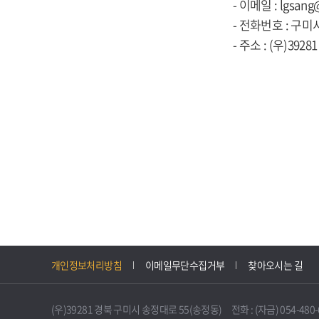
- 이메일 : lgsang
- 전화번호 : 구미시
- 주소 : (우)39
개인정보처리방침
이메일무단수집거부
찾아오시는 길
(우)39281 경북 구미시 송정대로 55(송정동) 전화 : (자금) 054-480-61