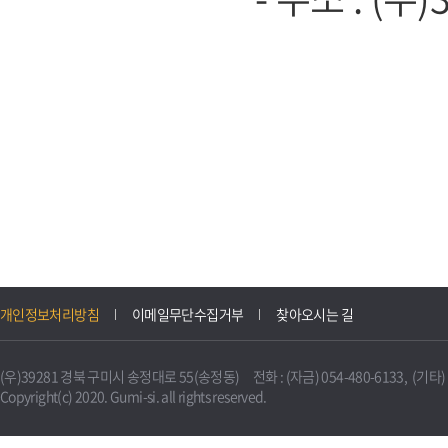
개인정보처리방침
이메일무단수집거부
찾아오시는 길
(우)39281 경북 구미시 송정대로 55(송정동) 전화 : (자금) 054-480-6133, (기타) 0
Copyright(c) 2020. Gumi-si. all rights reserved.