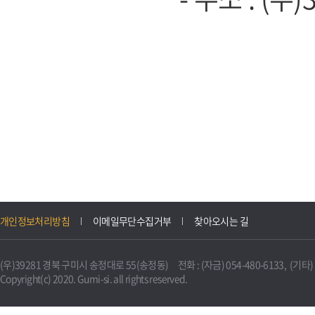
개인정보처리방침
이메일무단수집거부
찾아오시는 길
(우)39281 경북 구미시 송정대로 55(송정동) 전화 : (자금) 054-480-6133, (기타) 0
Copyright(c) 2020. Gumi-si. all rights reserved.