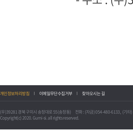
개인정보처리방침
이메일무단수집거부
찾아오시는 길
(우)39281 경북 구미시 송정대로 55(송정동) 전화 : (자금) 054-480-6133, (기타) 0
Copyright(c) 2020. Gumi-si. all rights reserved.