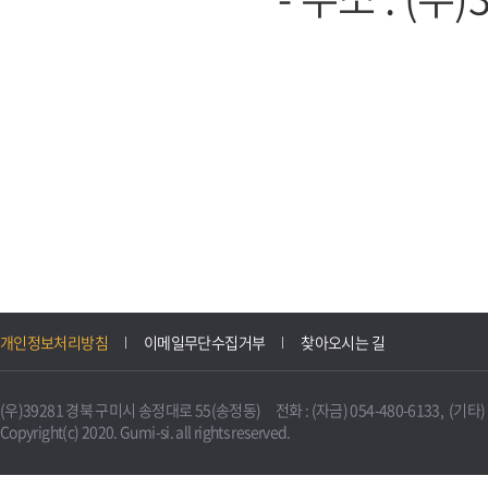
개인정보처리방침
이메일무단수집거부
찾아오시는 길
(우)39281 경북 구미시 송정대로 55(송정동) 전화 : (자금) 054-480-6133, (기타) 0
Copyright(c) 2020. Gumi-si. all rights reserved.