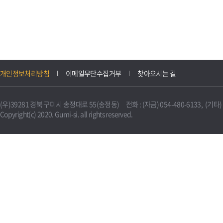
개인정보처리방침
이메일무단수집거부
찾아오시는 길
(우)39281 경북 구미시 송정대로 55(송정동) 전화 : (자금) 054-480-6133, (기타) 0
Copyright(c) 2020. Gumi-si. all rights reserved.