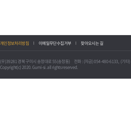
개인정보처리방침
이메일무단수집거부
찾아오시는 길
(우)39281 경북 구미시 송정대로 55(송정동) 전화 : (자금) 054-480-6133, (기타) 0
Copyright(c) 2020. Gumi-si. all rights reserved.