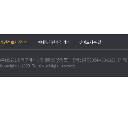
개인정보처리방침
이메일무단수집거부
찾아오시는 길
(우)39281 경북 구미시 송정대로 55(송정동) 전화 : (자금) 054-480-6133, (기타) 0
Copyright(c) 2020. Gumi-si. all rights reserved.