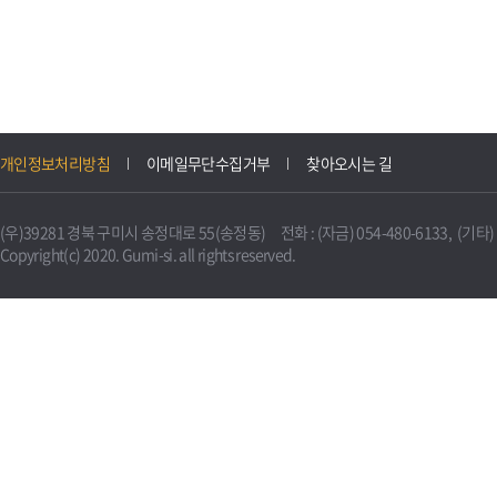
개인정보처리방침
이메일무단수집거부
찾아오시는 길
(우)39281 경북 구미시 송정대로 55(송정동) 전화 : (자금) 054-480-6133, (기타) 0
Copyright(c) 2020. Gumi-si. all rights reserved.