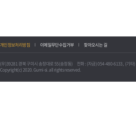
개인정보처리방침
이메일무단수집거부
찾아오시는 길
(우)39281 경북 구미시 송정대로 55(송정동) 전화 : (자금) 054-480-6133, (기타) 0
Copyright(c) 2020. Gumi-si. all rights reserved.