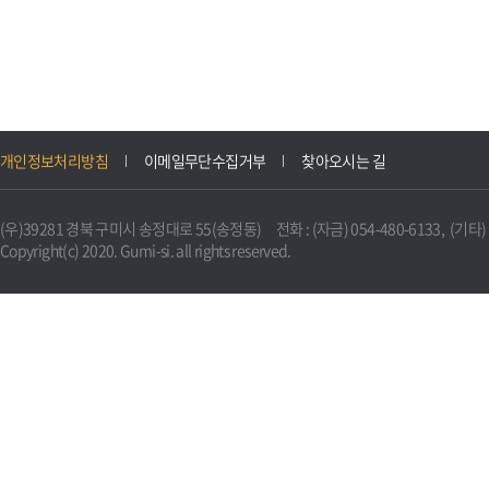
개인정보처리방침
이메일무단수집거부
찾아오시는 길
(우)39281 경북 구미시 송정대로 55(송정동) 전화 : (자금) 054-480-6133, (기타) 0
Copyright(c) 2020. Gumi-si. all rights reserved.