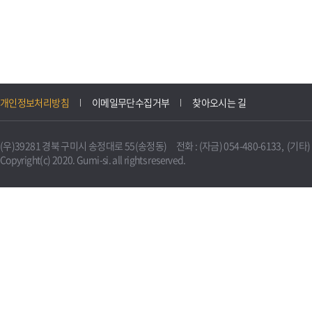
개인정보처리방침
이메일무단수집거부
찾아오시는 길
(우)39281 경북 구미시 송정대로 55(송정동) 전화 : (자금) 054-480-6133, (기타) 0
Copyright(c) 2020. Gumi-si. all rights reserved.