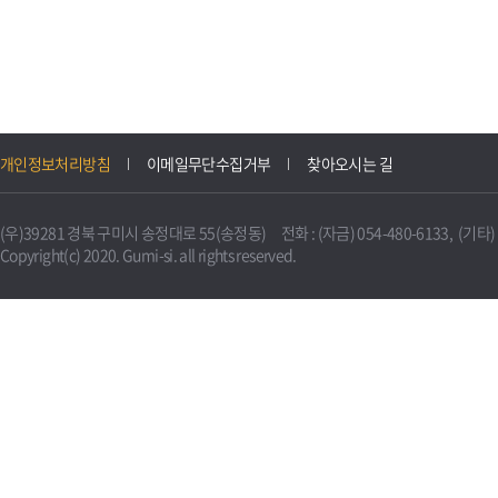
개인정보처리방침
이메일무단수집거부
찾아오시는 길
(우)39281 경북 구미시 송정대로 55(송정동) 전화 : (자금) 054-480-6133, (기타) 0
Copyright(c) 2020. Gumi-si. all rights reserved.