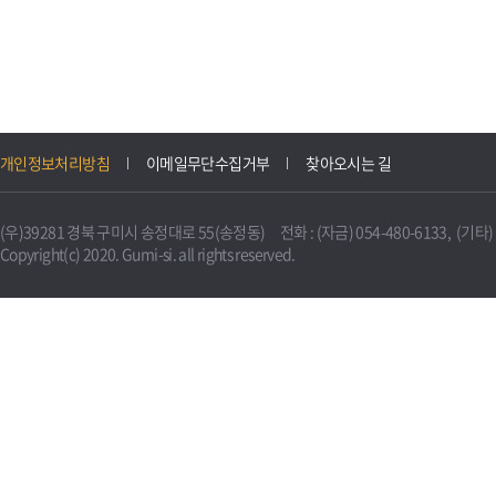
개인정보처리방침
이메일무단수집거부
찾아오시는 길
(우)39281 경북 구미시 송정대로 55(송정동) 전화 : (자금) 054-480-6133, (기타) 0
Copyright(c) 2020. Gumi-si. all rights reserved.