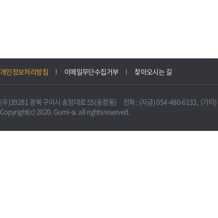
개인정보처리방침
이메일무단수집거부
찾아오시는 길
(우)39281 경북 구미시 송정대로 55(송정동) 전화 : (자금) 054-480-6133, (기타) 0
Copyright(c) 2020. Gumi-si. all rights reserved.