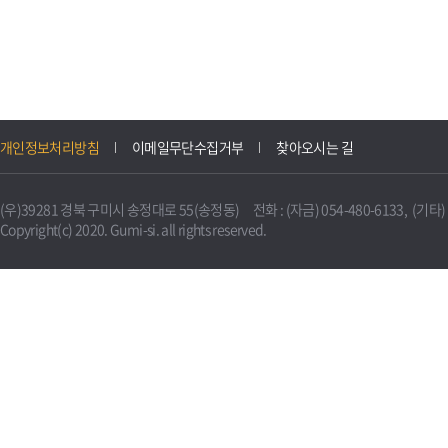
개인정보처리방침
이메일무단수집거부
찾아오시는 길
(우)39281 경북 구미시 송정대로 55(송정동) 전화 : (자금) 054-480-6133, (기타) 0
Copyright(c) 2020. Gumi-si. all rights reserved.