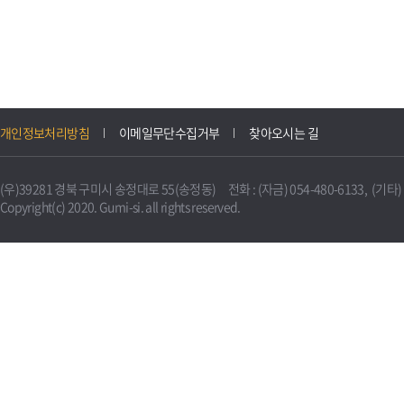
개인정보처리방침
이메일무단수집거부
찾아오시는 길
(우)39281 경북 구미시 송정대로 55(송정동) 전화 : (자금) 054-480-6133, (기타) 0
Copyright(c) 2020. Gumi-si. all rights reserved.