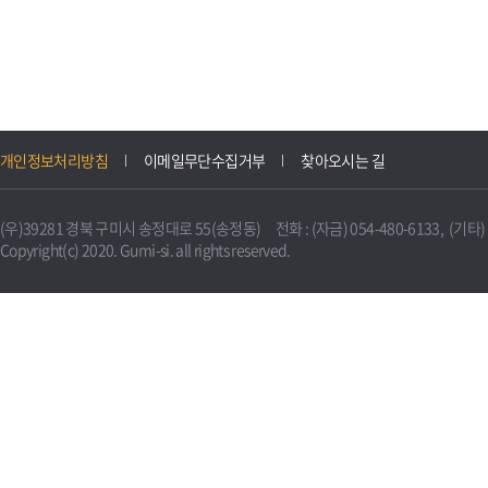
개인정보처리방침
이메일무단수집거부
찾아오시는 길
(우)39281 경북 구미시 송정대로 55(송정동) 전화 : (자금) 054-480-6133, (기타) 0
Copyright(c) 2020. Gumi-si. all rights reserved.