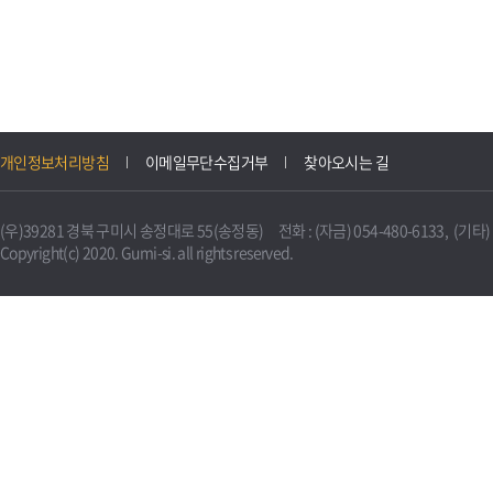
개인정보처리방침
이메일무단수집거부
찾아오시는 길
(우)39281 경북 구미시 송정대로 55(송정동) 전화 : (자금) 054-480-6133, (기타) 0
Copyright(c) 2020. Gumi-si. all rights reserved.