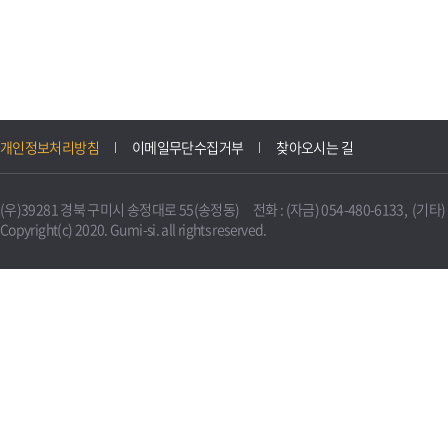
개인정보처리방침
이메일무단수집거부
찾아오시는 길
(우)39281 경북 구미시 송정대로 55(송정동) 전화 : (자금) 054-480-6133, (기타) 0
Copyright(c) 2020. Gumi-si. all rights reserved.