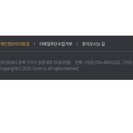
개인정보처리방침
이메일무단수집거부
찾아오시는 길
(우)39281 경북 구미시 송정대로 55(송정동) 전화 : (자금) 054-480-6133, (기타) 0
Copyright(c) 2020. Gumi-si. all rights reserved.