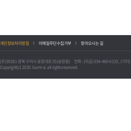
개인정보처리방침
이메일무단수집거부
찾아오시는 길
(우)39281 경북 구미시 송정대로 55(송정동) 전화 : (자금) 054-480-6133, (기타) 0
Copyright(c) 2020. Gumi-si. all rights reserved.