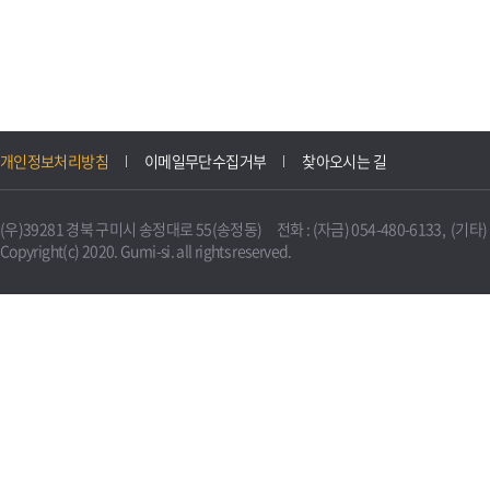
개인정보처리방침
이메일무단수집거부
찾아오시는 길
(우)39281 경북 구미시 송정대로 55(송정동) 전화 : (자금) 054-480-6133, (기타) 0
Copyright(c) 2020. Gumi-si. all rights reserved.