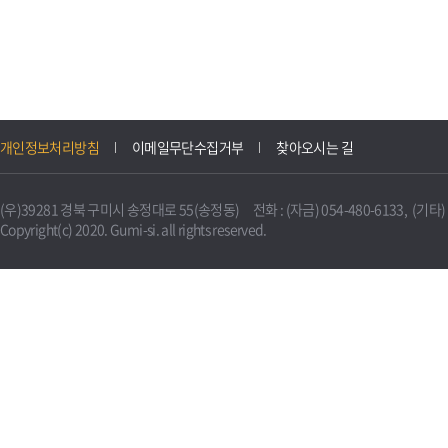
개인정보처리방침
이메일무단수집거부
찾아오시는 길
(우)39281 경북 구미시 송정대로 55(송정동) 전화 : (자금) 054-480-6133, (기타) 0
Copyright(c) 2020. Gumi-si. all rights reserved.