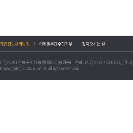
개인정보처리방침
이메일무단수집거부
찾아오시는 길
(우)39281 경북 구미시 송정대로 55(송정동) 전화 : (자금) 054-480-6133, (기타) 0
Copyright(c) 2020. Gumi-si. all rights reserved.