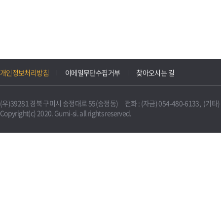
개인정보처리방침
이메일무단수집거부
찾아오시는 길
(우)39281 경북 구미시 송정대로 55(송정동) 전화 : (자금) 054-480-6133, (기타) 0
Copyright(c) 2020. Gumi-si. all rights reserved.