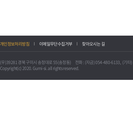
개인정보처리방침
이메일무단수집거부
찾아오시는 길
(우)39281 경북 구미시 송정대로 55(송정동) 전화 : (자금) 054-480-6133, (기타) 0
Copyright(c) 2020. Gumi-si. all rights reserved.