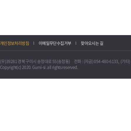
개인정보처리방침
이메일무단수집거부
찾아오시는 길
(우)39281 경북 구미시 송정대로 55(송정동) 전화 : (자금) 054-480-6133, (기타) 0
Copyright(c) 2020. Gumi-si. all rights reserved.