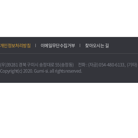
개인정보처리방침
이메일무단수집거부
찾아오시는 길
(우)39281 경북 구미시 송정대로 55(송정동) 전화 : (자금) 054-480-6133, (기타) 0
Copyright(c) 2020. Gumi-si. all rights reserved.