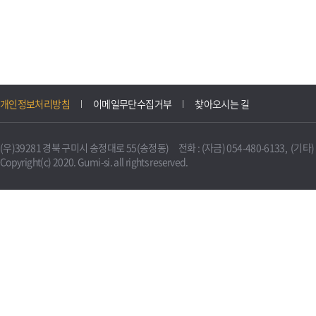
개인정보처리방침
이메일무단수집거부
찾아오시는 길
(우)39281 경북 구미시 송정대로 55(송정동) 전화 : (자금) 054-480-6133, (기타) 0
Copyright(c) 2020. Gumi-si. all rights reserved.