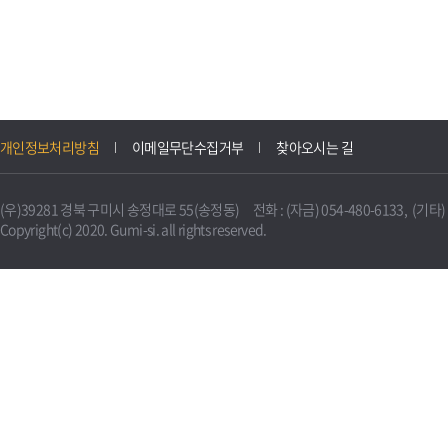
개인정보처리방침
이메일무단수집거부
찾아오시는 길
(우)39281 경북 구미시 송정대로 55(송정동) 전화 : (자금) 054-480-6133, (기타) 0
Copyright(c) 2020. Gumi-si. all rights reserved.