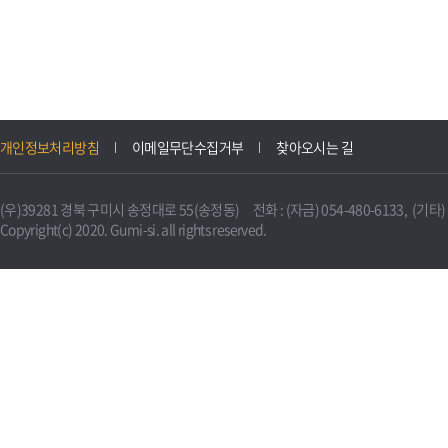
개인정보처리방침
이메일무단수집거부
찾아오시는 길
(우)39281 경북 구미시 송정대로 55(송정동) 전화 : (자금) 054-480-6133, (기타) 0
Copyright(c) 2020. Gumi-si. all rights reserved.