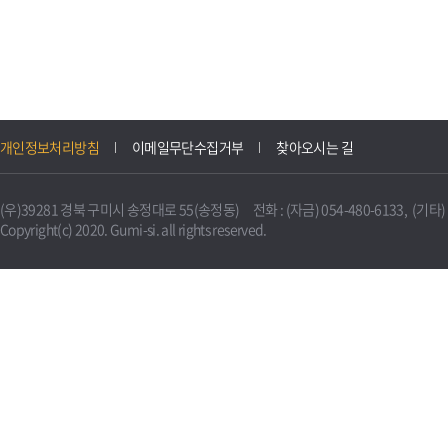
개인정보처리방침
이메일무단수집거부
찾아오시는 길
(우)39281 경북 구미시 송정대로 55(송정동) 전화 : (자금) 054-480-6133, (기타) 0
Copyright(c) 2020. Gumi-si. all rights reserved.