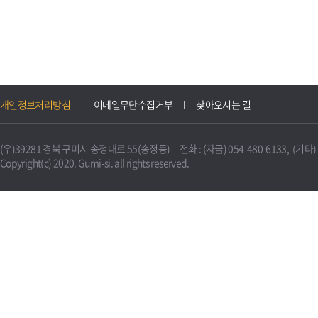
개인정보처리방침
이메일무단수집거부
찾아오시는 길
(우)39281 경북 구미시 송정대로 55(송정동) 전화 : (자금) 054-480-6133, (기타) 0
Copyright(c) 2020. Gumi-si. all rights reserved.