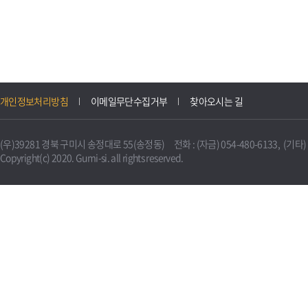
개인정보처리방침
이메일무단수집거부
찾아오시는 길
(우)39281 경북 구미시 송정대로 55(송정동) 전화 : (자금) 054-480-6133, (기타) 0
Copyright(c) 2020. Gumi-si. all rights reserved.