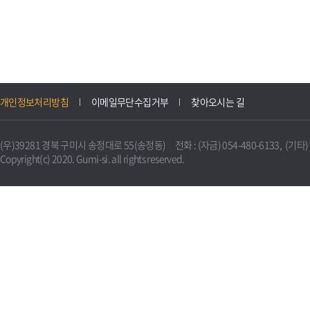
개인정보처리방침
이메일무단수집거부
찾아오시는 길
(우)39281 경북 구미시 송정대로 55(송정동) 전화 : (자금) 054-480-6133, (기타) 0
Copyright(c) 2020. Gumi-si. all rights reserved.