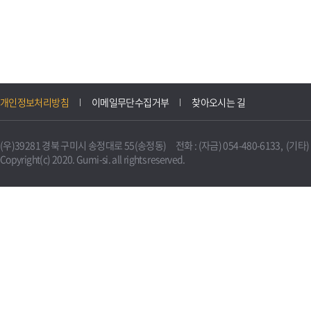
개인정보처리방침
이메일무단수집거부
찾아오시는 길
(우)39281 경북 구미시 송정대로 55(송정동) 전화 : (자금) 054-480-6133, (기타) 0
Copyright(c) 2020. Gumi-si. all rights reserved.