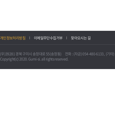
개인정보처리방침
이메일무단수집거부
찾아오시는 길
(우)39281 경북 구미시 송정대로 55(송정동) 전화 : (자금) 054-480-6133, (기타) 0
Copyright(c) 2020. Gumi-si. all rights reserved.